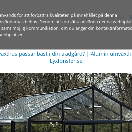
används för att förbättra kvaliteten på innehållet på denna
VÄXTHUS
FÖNSTER
DÖRRAR
l användarnas behov. Genom att fortsätta använda denna webbplat
& UTERUM
, samt möjlig kommunikation, om du anger din kontaktinformatio
 webbplatsen.
 växthus passar bäst i din trädgård? | Aluminiumväxth
Lyxfonster.se