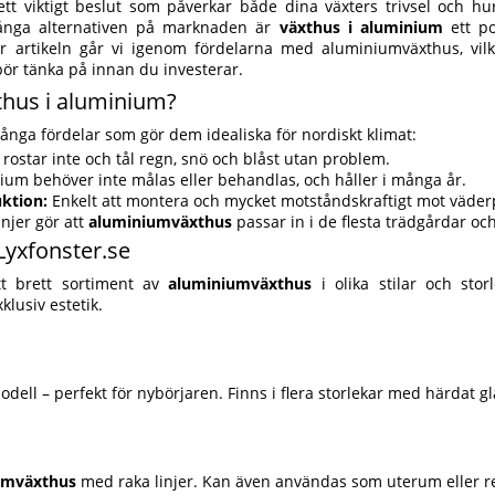
 ett viktigt beslut som påverkar både dina växters trivsel och h
ånga alternativen på marknaden är
växthus i aluminium
ett po
r artikeln går vi igenom fördelarna med aluminiumväxthus, vil
ör tänka på innan du investerar.
xthus i aluminium?
nga fördelar som gör dem idealiska för nordiskt klimat:
ostar inte och tål regn, snö och blåst utan problem.
um behöver inte målas eller behandlas, och håller i många år.
uktion:
Enkelt att montera och mycket motståndskraftigt mot väder
njer gör att
aluminiumväxthus
passar in i de flesta trädgårdar och 
Lyxfonster.se
t brett sortiment av
aluminiumväxthus
i olika stilar och stor
lusiv estetik.
odell – perfekt för nybörjaren. Finns i flera storlekar med härdat gl
umväxthus
med raka linjer. Kan även användas som uterum eller re