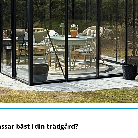
ssar bäst i din trädgård?