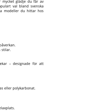
ur mycket glädje du får av
pulärt val bland svenska
ka modeller du hittar hos
påverkan.
stilar.
lekar – designade för att
as eller polykarbonat.
laxplats.