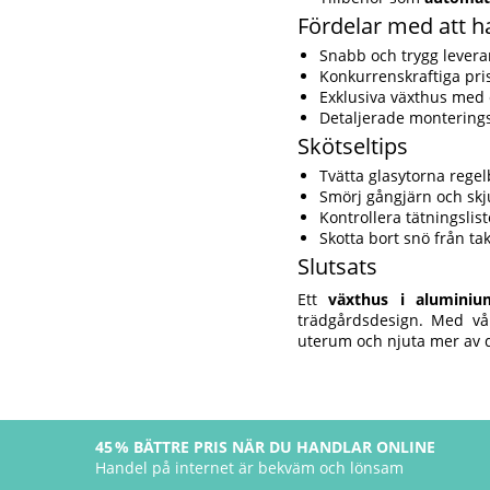
Fördelar med att h
Snabb och trygg leveran
Konkurrenskraftiga pr
Exklusiva växthus med 
Detaljerade monterings
Skötseltips
Tvätta glasytorna regel
Smörj gångjärn och skj
Kontrollera tätningslist
Skotta bort snö från ta
Slutsats
Ett
växthus i aluminiu
trädgårdsdesign. Med vår
uterum och njuta mer av d
45 % BÄTTRE PRIS NÄR DU HANDLAR ONLINE
Handel på internet är bekväm och lönsam