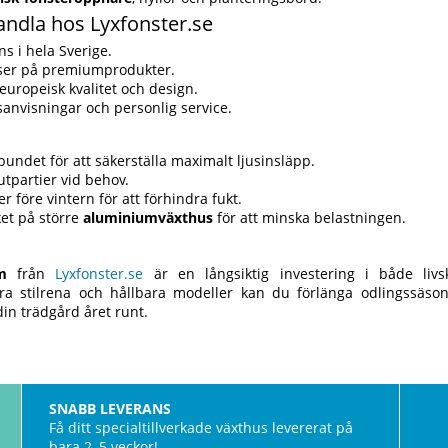
andla hos Lyxfonster.se
s i hela Sverige.
iser på premiumprodukter.
europeisk kvalitet och design.
anvisningar och personlig service.
bundet för att säkerställa maximalt ljusinsläpp.
utpartier vid behov.
er före vintern för att förhindra fukt.
ket på större
aluminiumväxthus
för att minska belastningen.
m
från
Lyxfonster.se
är en långsiktig investering i både livsk
a stilrena och hållbara modeller kan du förlänga odlingssäson
in trädgård året runt.
SNABB LEVERANS
Få ditt specialtillverkade växthus levererat på
bara 2–5 veckor!