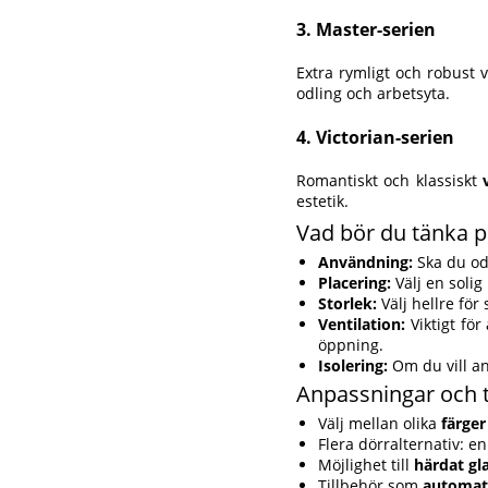
3. Master-serien
Extra rymligt och robust
odling och arbetsyta.
4. Victorian-serien
Romantiskt och klassiskt
estetik.
Vad bör du tänka p
Användning:
Ska du od
Placering:
Välj en solig 
Storlek:
Välj hellre för
Ventilation:
Viktigt för
öppning.
Isolering:
Om du vill an
Anpassningar och t
Välj mellan olika
färger
Flera dörralternativ: en
Möjlighet till
härdat gl
Tillbehör som
automat