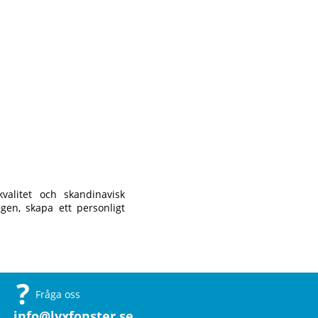
valitet och skandinavisk
gen, skapa ett personligt
Fråga oss
info@lyxfonster.se