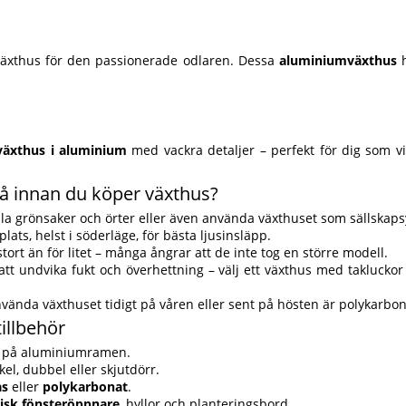
 växthus för den passionerade odlaren. Dessa
aluminiumväxthus
h
växthus i aluminium
med vackra detaljer – perfekt för dig som v
å innan du köper växthus?
la grönsaker och örter eller även använda växthuset som sällskaps
plats, helst i söderläge, för bästa ljusinsläpp.
 stort än för litet – många ångrar att de inte tog en större modell.
 att undvika fukt och överhettning – välj ett växthus med taklucko
vända växthuset tidigt på våren eller sent på hösten är polykarbona
illbehör
på aluminiumramen.
kel, dubbel eller skjutdörr.
as
eller
polykarbonat
.
isk fönsteröppnare
, hyllor och planteringsbord.