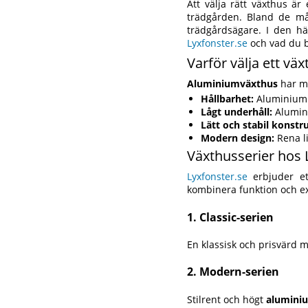
Att välja rätt växthus är
trädgården. Bland de m
trädgårdsägare. I den hä
Lyxfonster.se
och vad du b
Varför välja ett vä
Aluminiumväxthus
har må
Hållbarhet:
Aluminium r
Lågt underhåll:
Alumini
Lätt och stabil konstr
Modern design:
Rena li
Växthusserier hos 
Lyxfonster.se
erbjuder et
kombinera funktion och exk
1. Classic-serien
En klassisk och prisvärd m
2. Modern-serien
Stilrent och högt
alumini