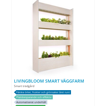
LIVINGBLOOM SMART VÄGGFARM
Smart trädgård
Färska örter, frukter och grönsaker året runt
Platsbesparande och effektiv
Automatiserat underhåll