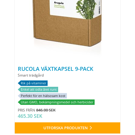
RUCOLA VÄXTKAPSEL 9-PACK
Smart trädgård
Rik på vitaminer
Enkel att odla året runt
Perfekt för en hälsosam kost
Utan GMO, bekämpningsmedel och herbicider
846.00 SEK
PRIS FRÅN
465.30 SEK
UTFORSKA PRODUKTEN