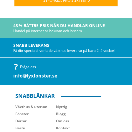
UTFORSKA PRODUKTEN
45 % BÄTTRE PRIS NÄR DU HANDLAR ONLINE
Handel på internet är bekväm och lönsam
SNABB LEVERANS
Få ditt specialtillverkade växthus levererat på bara 2–5 veckor!
Fråga oss
info@lyxfonster.se
SNABBLÄNKAR
Växthus
& uterum
Nyttig
Fönster
Blogg
Dörrar
Om oss
Bastu
Kontakt