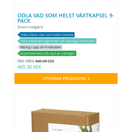
ODLA VAD SOM HELST VÄXTKAPSEL 9-
PACK
Smart trädgård
Odla vilken växt som helst hemma
Utan bekämpningsmedel och skadliga kemikalier
Näring i upp till 4 månader
Experimentera och njut av odlingen
846.00 SEK
PRIS FRÅN
465.30 SEK
UTFORSKA PRODUKTEN