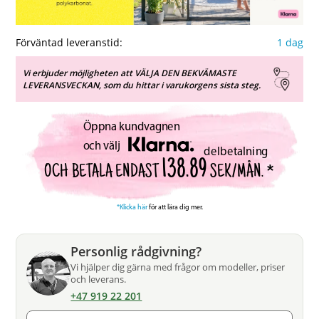
Förväntad leveranstid:
1 dag
Vi erbjuder möjligheten att VÄLJA DEN BEKVÄMASTE
LEVERANSVECKAN, som du hittar i varukorgens sista steg.
Öppna kundvagnen
och välj
delbetalning
138.89
SEK/MÅN. *
OCH BETALA ENDAST
*Klicka här
för att lära dig mer.
Personlig rådgivning?
Vi hjälper dig gärna med frågor om modeller, priser
och leverans.
+47 919 22 201