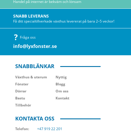
Handel på internet är bekväm och lönsam
hitta den perfekta produkten för att förbättra deras
utomhusliv.
SNABB LEVERANS
Ge en genomtänkt gåva. Välj ett Lyxfönster Presentkort
Få ditt specialtillverkade växthus levererat på bara 2–5 veckor!
idag!
Fråga oss
info@lyxfonster.se
SNABBLÄNKAR
Växthus
& uterum
Nyttig
Fönster
Blogg
Dörrar
Om oss
Bastu
Kontakt
Tillbehör
KONTAKTA OSS
Telefon:
+47 919 22 201