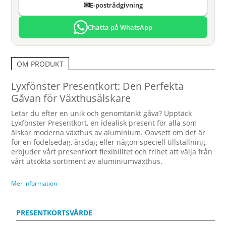
✉
E-postrådgivning
Chatta på WhatsApp
OM PRODUKT
Lyxfönster Presentkort: Den Perfekta
Gåvan för Växthusälskare
Letar du efter en unik och genomtänkt gåva? Upptäck
Lyxfönster Presentkort, en idealisk present för alla som
älskar moderna växthus av aluminium. Oavsett om det är
för en födelsedag, årsdag eller någon speciell tillställning,
erbjuder vårt presentkort flexibilitet och frihet att välja från
vårt utsökta sortiment av aluminiumväxthus.
Varför Välja ett Lyxfönster Presentkort?
Mer information
Mångsidighet:
Lyxfönster Presentkort kan användas
för alla köp av aluminiumväxthus i vår e-butik. Det är
PRESENTKORTSVÄRDE
perfekt för dem som uppskattar skönheten och