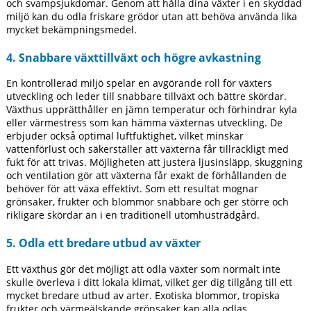
och svampsjukdomar. Genom att hålla dina växter i en skyddad
miljö kan du odla friskare grödor utan att behöva använda lika
mycket bekämpningsmedel.
4. Snabbare växttillväxt och högre avkastning
En kontrollerad miljö spelar en avgörande roll för växters
utveckling och leder till snabbare tillväxt och bättre skördar.
Växthus upprätthåller en jämn temperatur och förhindrar kyla
eller värmestress som kan hämma växternas utveckling. De
erbjuder också optimal luftfuktighet, vilket minskar
vattenförlust och säkerställer att växterna får tillräckligt med
fukt för att trivas. Möjligheten att justera ljusinsläpp, skuggning
och ventilation gör att växterna får exakt de förhållanden de
behöver för att växa effektivt. Som ett resultat mognar
grönsaker, frukter och blommor snabbare och ger större och
rikligare skördar än i en traditionell utomhusträdgård.
5. Odla ett bredare utbud av växter
Ett växthus gör det möjligt att odla växter som normalt inte
skulle överleva i ditt lokala klimat, vilket ger dig tillgång till ett
mycket bredare utbud av arter. Exotiska blommor, tropiska
frukter och värmeälskande grönsaker kan alla odlas