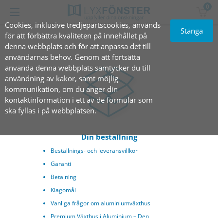
0
Cookies, inklusive tredjepartscookies, används
Stänga
för att förbättra kvaliteten på innehållet på
denna webbplats och för att anpassa det till
användarnas behov. Genom att fortsätta
använda denna webbplats samtycker du till
användning av kakor, samt möjlig
kommunikation, om du anger din
kontaktinformation i ett av de formulär som
ska fyllas i på webbplatsen.
Din beställning
Beställnings- och leveransvillkor
Garanti
Betalning
Klagomål
Vanliga frågor om aluminiumväxthus
Premium Växthus i Aluminium – Den