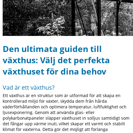
Den ultimata guiden till
växthus: Välj det perfekta
växthuset för dina behov
Vad är ett växthus?
Ett växthus är en struktur som är utformad för att skapa en
kontrollerad miljö för växter, skydda dem från hårda
väderförhållanden och optimera temperatur, luftfuktighet och
ljusexponering. Genom att använda glas- eller
polykarbonatpaneler släpper växthuset in solljus samtidigt som
det fångar upp värme inuti, vilket skapar ett varmt och stabilt
klimat för växterna. Detta gör det möjligt att förlänga