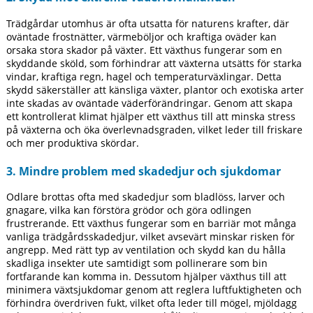
Trädgårdar utomhus är ofta utsatta för naturens krafter, där
oväntade frostnätter, värmeböljor och kraftiga oväder kan
orsaka stora skador på växter. Ett växthus fungerar som en
skyddande sköld, som förhindrar att växterna utsätts för starka
vindar, kraftiga regn, hagel och temperaturväxlingar. Detta
skydd säkerställer att känsliga växter, plantor och exotiska arter
inte skadas av oväntade väderförändringar. Genom att skapa
ett kontrollerat klimat hjälper ett växthus till att minska stress
på växterna och öka överlevnadsgraden, vilket leder till friskare
och mer produktiva skördar.
3. Mindre problem med skadedjur och sjukdomar
Odlare brottas ofta med skadedjur som bladlöss, larver och
gnagare, vilka kan förstöra grödor och göra odlingen
frustrerande. Ett växthus fungerar som en barriär mot många
vanliga trädgårdsskadedjur, vilket avsevärt minskar risken för
angrepp. Med rätt typ av ventilation och skydd kan du hålla
skadliga insekter ute samtidigt som pollinerare som bin
fortfarande kan komma in. Dessutom hjälper växthus till att
minimera växtsjukdomar genom att reglera luftfuktigheten och
förhindra överdriven fukt, vilket ofta leder till mögel, mjöldagg