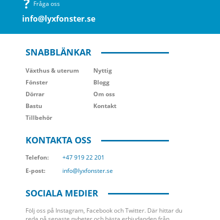
Fråga oss
info@lyxfonster.se
SNABBLÄNKAR
Växthus
& uterum
Nyttig
Fönster
Blogg
Dörrar
Om oss
Bastu
Kontakt
Tillbehör
KONTAKTA OSS
Telefon:
+47 919 22 201
E-post:
info@lyxfonster.se
SOCIALA MEDIER
Följ oss på Instagram, Facebook och Twitter. Där hittar du
reda på senaste nyheter och bästa erbjudanden från