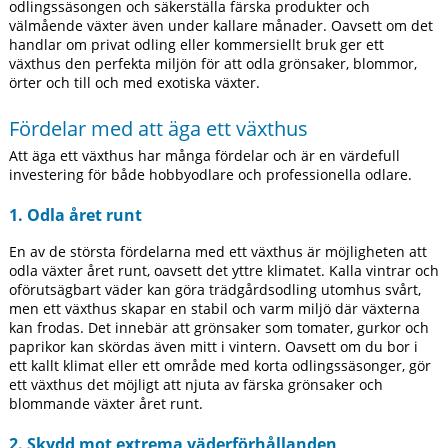
odlingssäsongen och säkerställa färska produkter och
välmående växter även under kallare månader. Oavsett om det
handlar om privat odling eller kommersiellt bruk ger ett
växthus den perfekta miljön för att odla grönsaker, blommor,
örter och till och med exotiska växter.
Fördelar med att äga ett växthus
Att äga ett växthus har många fördelar och är en värdefull
investering för både hobbyodlare och professionella odlare.
1. Odla året runt
En av de största fördelarna med ett växthus är möjligheten att
odla växter året runt, oavsett det yttre klimatet. Kalla vintrar och
oförutsägbart väder kan göra trädgårdsodling utomhus svårt,
men ett växthus skapar en stabil och varm miljö där växterna
kan frodas. Det innebär att grönsaker som tomater, gurkor och
paprikor kan skördas även mitt i vintern. Oavsett om du bor i
ett kallt klimat eller ett område med korta odlingssäsonger, gör
ett växthus det möjligt att njuta av färska grönsaker och
blommande växter året runt.
2. Skydd mot extrema väderförhållanden