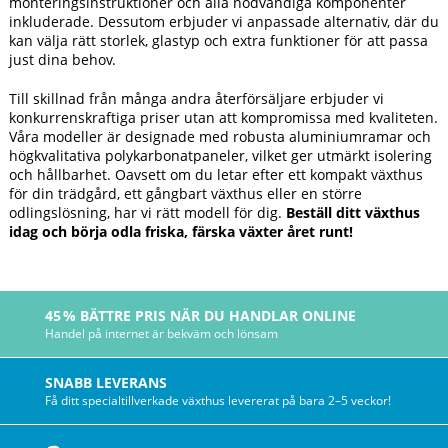
monteringsinstruktioner och alla nödvändiga komponenter
inkluderade. Dessutom erbjuder vi anpassade alternativ, där du
kan välja rätt storlek, glastyp och extra funktioner för att passa
just dina behov.
Till skillnad från många andra återförsäljare erbjuder vi
konkurrenskraftiga priser utan att kompromissa med kvaliteten.
Våra modeller är designade med robusta aluminiumramar och
högkvalitativa polykarbonatpaneler, vilket ger utmärkt isolering
och hållbarhet. Oavsett om du letar efter ett kompakt växthus
för din trädgård, ett gångbart växthus eller en större
odlingslösning, har vi rätt modell för dig.
Beställ ditt växthus
idag och börja odla friska, färska växter året runt!
45 % BÄTTRE PRIS NÄR DU HANDLAR ONLINE
Handel på internet är bekväm och lönsam
SNABB LEVERANS
Få ditt specialtillverkade växthus levererat på bara 2–5 veckor!