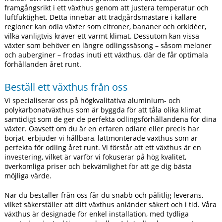
framgångsrikt i ett växthus genom att justera temperatur och
luftfuktighet. Detta innebär att trädgårdsmästare i kallare
regioner kan odla växter som citroner, bananer och orkidéer,
vilka vanligtvis kräver ett varmt klimat. Dessutom kan vissa
växter som behöver en längre odlingssäsong – såsom meloner
och auberginer – frodas inuti ett växthus, där de får optimala
förhållanden året runt.
Beställ ett växthus från oss
Vi specialiserar oss på högkvalitativa aluminium- och
polykarbonatväxthus som är byggda för att tåla olika klimat
samtidigt som de ger de perfekta odlingsförhållandena för dina
växter. Oavsett om du är en erfaren odlare eller precis har
börjat, erbjuder vi hållbara, lättmonterade växthus som är
perfekta för odling året runt. Vi förstår att ett växthus är en
investering, vilket är varför vi fokuserar på hög kvalitet,
överkomliga priser och bekvämlighet för att ge dig bästa
möjliga värde.
När du beställer från oss får du snabb och pålitlig leverans,
vilket säkerställer att ditt växthus anländer säkert och i tid. Våra
växthus är designade för enkel installation, med tydliga