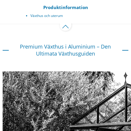
Produktinformation
Växthus och uterum
Premium Växthus i Aluminium – Den
Ultimata Växthusguiden